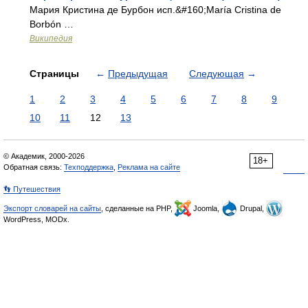
Мария Кристина де Бурбон исп.&#160;María Cristina de
Borbón …
Википедия
Страницы
←
Предыдущая
Следующая
→
1
2
3
4
5
6
7
8
9
10
11
12
13
© Академик, 2000-2026
18+
Обратная связь:
Техподдержка
,
Реклама на сайте
👣 Путешествия
Экспорт словарей на сайты
, сделанные на PHP,
Joomla,
Drupal,
WordPress, MODx.