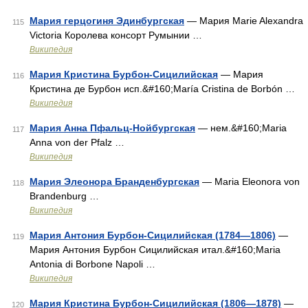
Мария герцогиня Эдинбургская
— Мария Marie Alexandra
115
Victoria Королева консорт Румынии …
Википедия
Мария Кристина Бурбон-Сицилийская
— Мария
116
Кристина де Бурбон исп.&#160;María Cristina de Borbón …
Википедия
Мария Анна Пфальц-Нойбургская
— нем.&#160;Maria
117
Anna von der Pfalz …
Википедия
Мария Элеонора Бранденбургская
— Maria Eleonora von
118
Brandenburg …
Википедия
Мария Антония Бурбон-Сицилийская (1784—1806)
—
119
Мария Антония Бурбон Сицилийская итал.&#160;Maria
Antonia di Borbone Napoli …
Википедия
Мария Кристина Бурбон-Сицилийская (1806—1878)
—
120