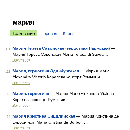
мария
Толкование
Перевод
Книги
Мария Тереза Савойская (герцогиня Пармская)
—
111
Мария Тереза Савойская Maria Teresa di Savoia …
Википедия
Мария, герцогиня Эдинбургская
— Мария Marie
112
Alexandra Victoria Королева консорт Румынии …
Википедия
Мария, герцогиня
— Мария Marie Alexandra Victoria
113
Королева консорт Румынии …
Википедия
Мария Кристина Сицилийская
— Мария Кристина де
114
Бурбон исп. María Cristina de Borbón …
Википедия